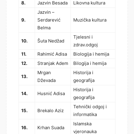
8.
Jazvin Besada
Likovna kultura
Jazvin –
9.
Serdarević
Muzička kultura
Belma
Tjelesni i
10.
Šuta Nedžad
zdrav.odgoj
11.
Rahimić Adisa
Biologija i hemija
12.
Stranjak Adem
Bilogija i hemija
Mrgan
Historija i
13.
Dževada
geografija
Historija i
14.
Husnić Adisa
geografija
Tehnički odgoj i
15.
Brekalo Aziz
informatika
Islamska
16.
Krhan Suada
vjeronauka