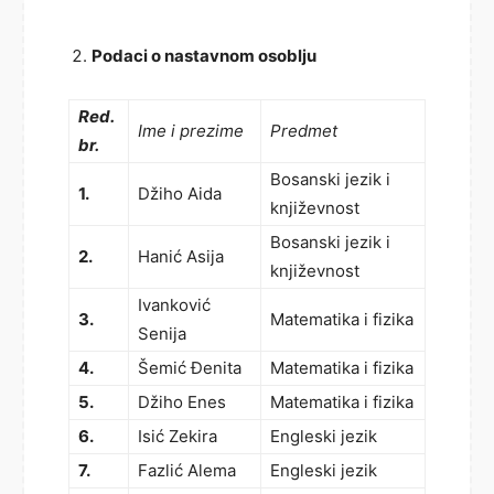
Podaci o nastavnom osoblju
Red.
Ime i prezime
Predmet
br.
Bosanski jezik i
1.
Džiho Aida
književnost
Bosanski jezik i
2.
Hanić Asija
književnost
Ivanković
3.
Matematika i fizika
Senija
4.
Šemić Đenita
Matematika i fizika
5.
Džiho Enes
Matematika i fizika
6.
Isić Zekira
Engleski jezik
7.
Fazlić Alema
Engleski jezik