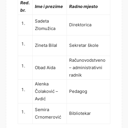
Red.
Ime i prezime
Radno mjesto
br.
Sadeta
Direktorica
Zlomužica
Zineta Bilal
Sekretar škole
Računovodstveno
Obad Aida
– administrativni
radnik
Alenka
Čolaković –
Pedagog
Avdić
Semira
Bibliotekar
Crnomerović