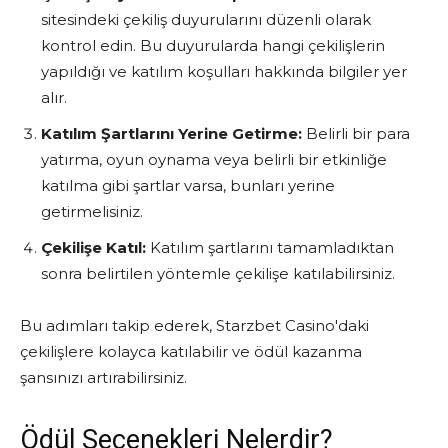
sitesindeki çekiliş duyurularını düzenli olarak
kontrol edin. Bu duyurularda hangi çekilişlerin
yapıldığı ve katılım koşulları hakkında bilgiler yer
alır.
Katılım Şartlarını Yerine Getirme:
Belirli bir para
yatırma, oyun oynama veya belirli bir etkinliğe
katılma gibi şartlar varsa, bunları yerine
getirmelisiniz.
Çekilişe Katıl:
Katılım şartlarını tamamladıktan
sonra belirtilen yöntemle çekilişe katılabilirsiniz.
Bu adımları takip ederek, Starzbet Casino'daki
çekilişlere kolayca katılabilir ve ödül kazanma
şansınızı artırabilirsiniz.
Ödül Seçenekleri Nelerdir?