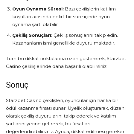
Oyun Oynama Süresi:
Bazı çekilişlerin katılım
koşulları arasında belirli bir süre içinde oyun
oynama şartı olabilir.
Çekiliş Sonuçları:
Çekiliş sonuçlarını takip edin.
Kazananların ismi genellikle duyurulmaktadır.
Tüm bu dikkat noktalarına özen göstererek, Starzbet
Casino çekilişlerinde daha başarılı olabilirsiniz.
Sonuç
Starzbet Casino çekilişleri, oyuncular için harika bir
ödül kazanma fırsatı sunar. Üyelik oluşturarak, düzenli
olarak çekiliş duyurularını takip ederek ve katılım
şartlarını yerine getirerek, bu fırsatları
değerlendirebilirsiniz. Ayrıca, dikkat edilmesi gereken