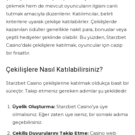
çekmek hem de mevcut oyuncuların ilgisini canlı
tutmak amacıyla düzenlenir. Katılımcılar, belirli
kriterlere uyarak çekilişe katılabilirler. Çekilişlerde
kazanılan ödüller genellikle nakit para, bonuslar veya
çeşitli hediyeler şeklinde olabilir. Bu yüzden, Starzbet
Casino'daki çekilişlere katılmak, oyuncular için cazip
bir fırsattır.
Çekilişlere Nasıl Katılabilirsiniz?
Starzbet Casino çekilişlerine katılmak oldukça basit bir
süreçtir. Takip etmeniz gereken adımlar şu şekildedir:
Üyelik Oluşturma:
Starzbet Casino'ya üye
olmalısınız. Eğer zaten üye iseniz, bir sonraki adıma
geçebilirsiniz.
Çekiliş Duyurularını Takip Etme:
Casino web