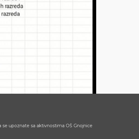
a se upoznate sa aktivnostima OŠ Gnojnice