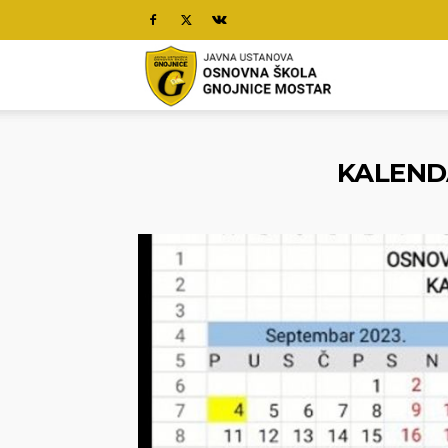
O.Š.
Gnojnice
KALEND
Mostar