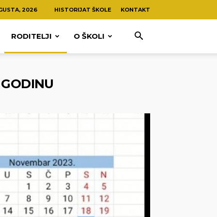
GUSTA, 2026
HISTORIJAT ŠKOLE
KONTAKT
RODITELJI
O ŠKOLI
 GODINU