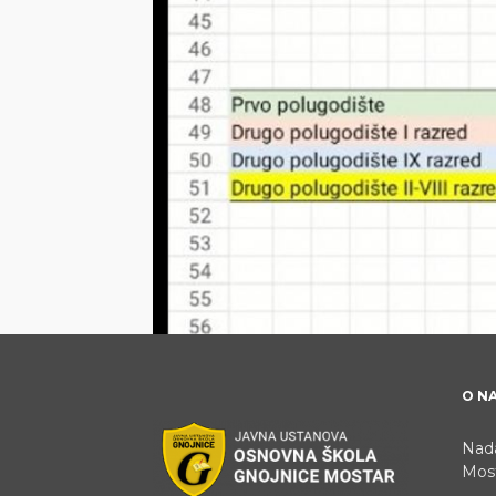
O N
Nada
Most