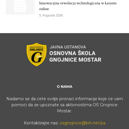
Innowacyjna rewolucja technologiczna w kasynie
online
5. Augusta 2026.
O NAMA
Nadamo se da ćete ovdje pronaći informacije koje će vam
pomoći da se upoznate sa aktivnostima OŠ Gnojnice
Mostar.
Kontaktirajte nas:
osgnojnice@bih.net.ba