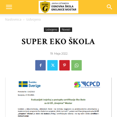
Naslovnica
Izdvojeno
Izdvojeno
Novosti
SUPER EKO ŠKOLA
19. Maja 2022.