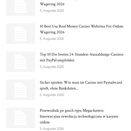
Wagering 2026
5. Augusta 2026.
10 Best Usa Real Money Casino Websites For Online
Wagering 2026
5. Augusta 2026.
Top 10 Die besten 24-Stunden-Auszahlungs-Casinos
mit PayPal empfohlen
5. Augusta 2026.
Sicher spielen: Wie man im Casino mit Paysafecard
spielt, ohne Bankdaten...
5. Augusta 2026.
Przewodnik po grach typu Megaclusters:
Innowacyjna rewolucja technologiczna w kasynie
online
5. Augusta 2026.