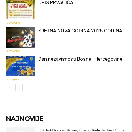
UPIS PRVAČIĆA
Izdvojeno
SRETNA NOVA GODINA 2026.GODINA
Izdvojeno
Dan nezavisnosti Bosne i Hercegovine
Izdvojeno
NAJNOVIJE
10 Best Usa Real Money Casino Websites For Online