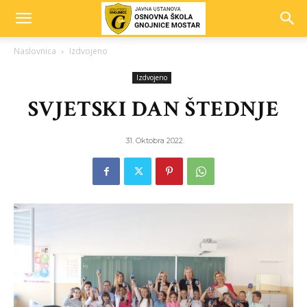
Naslovnica
Izdvojeno
Izdvojeno
SVJETSKI DAN ŠTEDNJE
31. Oktobra 2022.