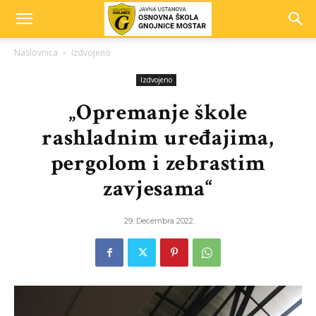
Naslovnica
Izdvojeno
Izdvojeno
„Opremanje škole
rashladnim uređajima,
pergolom i zebrastim
zavjesama“
29. Decembra 2022.