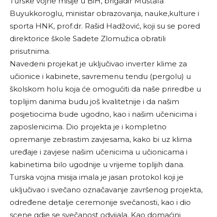
Turske vojne misije u BiH, brigadir Mustafa
Buyukkoroglu, ministar obrazovanja, nauke,kulture i
sporta HNK, prof.dr. Rašid Hadžović, koji su se pored
direktorice škole Sadete Zlomužica obratili
prisutnima.
Navedeni projekat je uključivao inverter klime za
učionice i kabinete, savremenu tendu (pergolu) u
školskom holu koja će omogućiti da naše priredbe u
toplijim danima budu još kvalitetnije i da našim
posjetiocima bude ugodno, kao i našim učenicima i
zaposlenicima. Dio projekta je i kompletno
opremanje zebrastim zavjesama, kako bi uz klima
uređaje i zavjese našim učenicima u učionicama i
kabinetima bilo ugodnije u vrijeme toplijih dana.
Turska vojna misija imala je jasan protokol koji je
uključivao i svečano označavanje završenog projekta,
određene detalje ceremonije svečanosti, kao i dio
scene gdje se svečanost odvijala. Kao domaćini