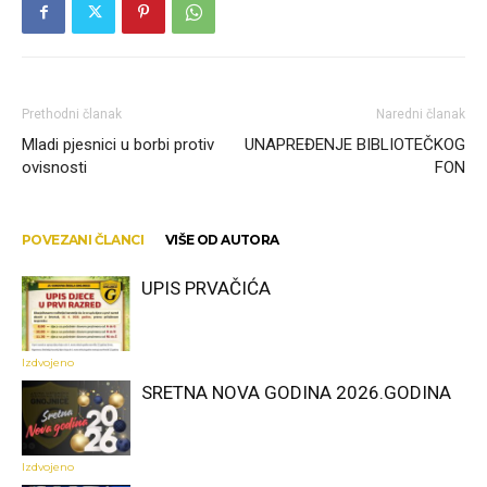
Prethodni članak
Naredni članak
Mladi pjesnici u borbi protiv
UNAPREĐENJE BIBLIOTEČKOG
ovisnosti
FON
POVEZANI ČLANCI
VIŠE OD AUTORA
UPIS PRVAČIĆA
Izdvojeno
SRETNA NOVA GODINA 2026.GODINA
Izdvojeno