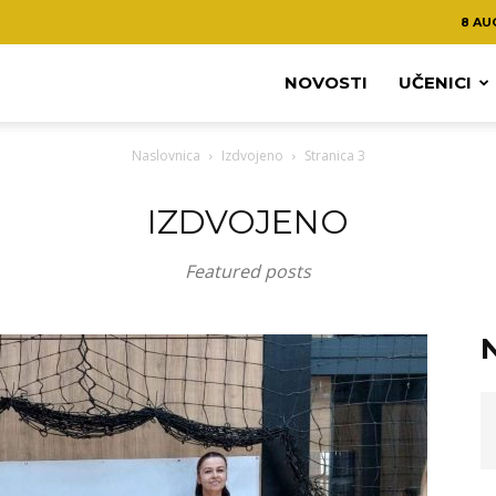
8 AU
NOVOSTI
UČENICI
Naslovnica
Izdvojeno
Stranica 3
IZDVOJENO
Featured posts