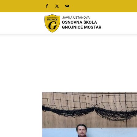
O.Š.
Gnojnice
Mostar