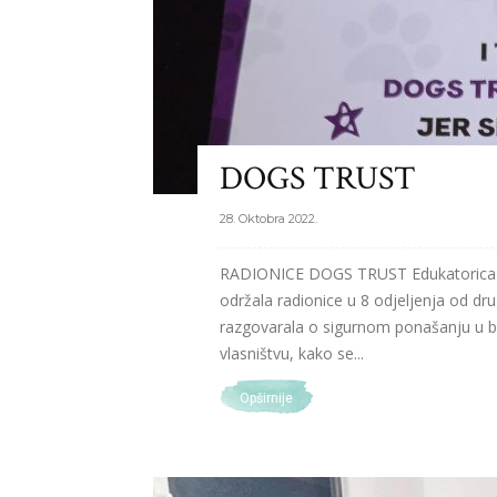
DOGS TRUST
28. Oktobra 2022.
RADIONICE DOGS TRUST Edukatorica fon
održala radionice u 8 odjeljenja od dr
razgovarala o sigurnom ponašanju u bl
vlasništvu, kako se...
Opširnije