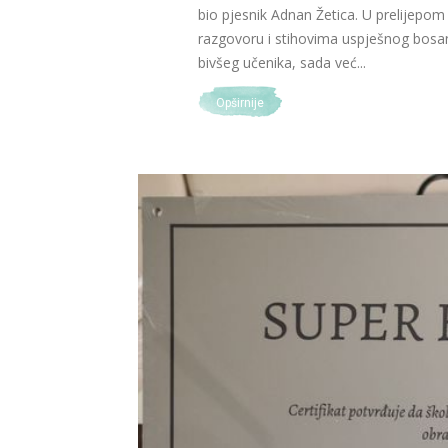
bio pjesnik Adnan Žetica. U prelijepom
razgovoru i stihovima uspješnog bos
bivšeg učenika, sada već...
Opširnije