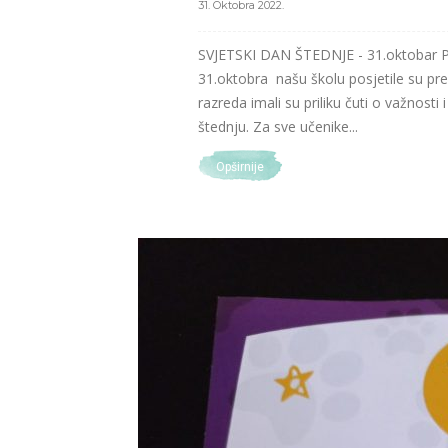
31. Oktobra 2022.
SVJETSKI DAN ŠTEDNJE - 31.oktobar P
31.oktobra našu školu posjetile su pr
razreda imali su priliku čuti o važnosti
štednju. Za sve učenike...
Opširnije